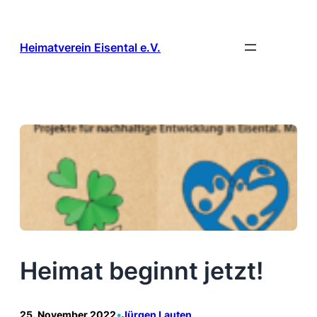
Zum
Inhalt
springen
Heimatverein Eisental e.V.
Heimat beginnt jetzt!
25. November 2022
•
Jürgen Lauten