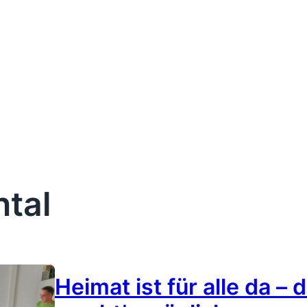
ntal
Heimat ist für alle da –