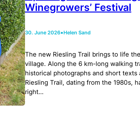
Winegrowers’ Festival
•
30. June 2026
Helen Sand
The new Riesling Trail brings to life th
village. Along the 6 km-long walking tr
historical photographs and short texts 
Riesling Trail, dating from the 1980s, 
right…