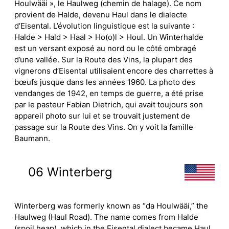
Houlwääi », le Haulweg (chemin de halage). Ce nom
provient de Halde, devenu Haul dans le dialecte
d’Eisental. L’évolution linguistique est la suivante :
Halde > Hald > Haal > Ho(o)l > Houl. Un Winterhalde
est un versant exposé au nord ou le côté ombragé
d’une vallée. Sur la Route des Vins, la plupart des
vignerons d’Eisental utilisaient encore des charrettes à
bœufs jusque dans les années 1960. La photo des
vendanges de 1942, en temps de guerre, a été prise
par le pasteur Fabian Dietrich, qui avait toujours son
appareil photo sur lui et se trouvait justement de
passage sur la Route des Vins. On y voit la famille
Baumann.
06 Winterberg
Winterberg was formerly known as “da Houlwääi,” the
Haulweg (Haul Road). The name comes from Halde
(spoil heap), which in the Eisental dialect became Haul.