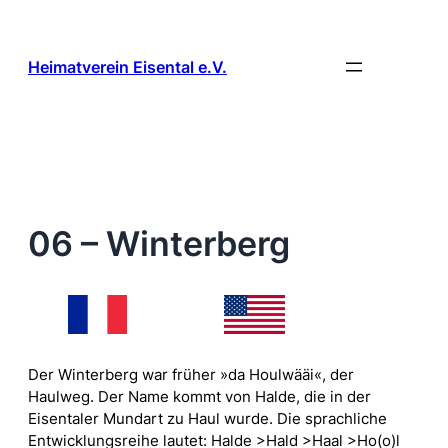
Zum
Inhalt
springen
Heimatverein Eisental e.V.
06 – Winterberg
Der Winterberg war früher »da Houlwääi«, der
Haulweg. Der Name kommt von Halde, die in der
Eisentaler Mundart zu Haul wurde. Die sprachliche
Entwicklungsreihe lautet: Halde >Hald >Haal >Ho(o)l