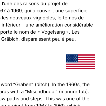
t l’une des raisons du projet de
 à 1969, qui a couvert une superficie
ns les nouveaux vignobles, le temps de
is inférieur – une amélioration considérable
e porte le nom de « Vogelsang ». Les
räbich, disparaissent peu à peu.
e word “Graben” (ditch). In the 1960s, the
yards with a “Mischdbuddi” (manure tub).
row paths and steps. This was one of the
ion project from 1967 to 1969, which