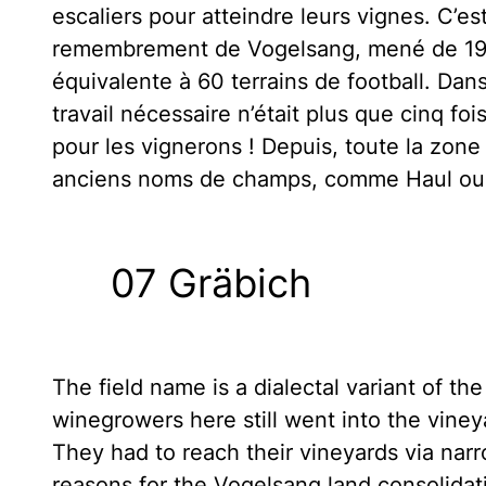
escaliers pour atteindre leurs vignes. C’es
remembrement de Vogelsang, mené de 1967
équivalente à 60 terrains de football. Da
travail nécessaire n’était plus que cinq fo
pour les vignerons ! Depuis, toute la zon
anciens noms de champs, comme Haul ou G
07 Gräbich
The field name is a dialectal variant of th
winegrowers here still went into the vine
They had to reach their vineyards via nar
reasons for the Vogelsang land consolidat