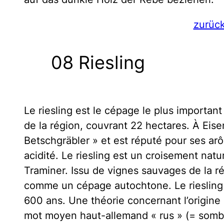
zurüc
08 Riesling
Le riesling est le cépage le plus important 
de la région, couvrant 22 hectares. À Eisen
Betschgräbler » et est réputé pour ses arôm
acidité. Le riesling est un croisement nat
Traminer. Issu de vignes sauvages de la ré
comme un cépage autochtone. Le riesling 
600 ans. Une théorie concernant l’origine 
mot moyen haut-allemand « rus » (= sombre