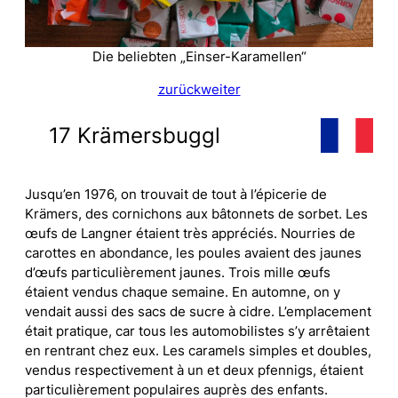
Die beliebten „Einser-Karamellen“
zurück
weiter
17 Krämersbuggl
Jusqu’en 1976, on trouvait de tout à l’épicerie de
Krämers, des cornichons aux bâtonnets de sorbet. Les
œufs de Langner étaient très appréciés. Nourries de
carottes en abondance, les poules avaient des jaunes
d’œufs particulièrement jaunes. Trois mille œufs
étaient vendus chaque semaine. En automne, on y
vendait aussi des sacs de sucre à cidre. L’emplacement
était pratique, car tous les automobilistes s’y arrêtaient
en rentrant chez eux. Les caramels simples et doubles,
vendus respectivement à un et deux pfennigs, étaient
particulièrement populaires auprès des enfants.